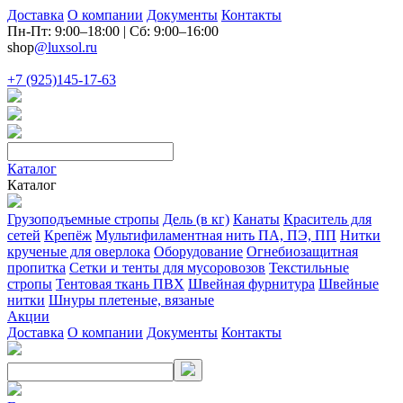
Доставка
О компании
Документы
Контакты
Пн-Пт: 9:00–18:00 | Сб: 9:00–16:00
shop
@luxsol.ru
+7 (925)145-17-63
Каталог
Каталог
Грузоподъемные стропы
Дель (в кг)
Канаты
Краситель для
сетей
Крепёж
Мультифиламентная нить ПА, ПЭ, ПП
Нитки
крученые для оверлока
Оборудование
Огнебиозащитная
пропитка
Сетки и тенты для мусоровозов
Текстильные
стропы
Тентовая ткань ПВХ
Швейная фурнитура
Швейные
нитки
Шнуры плетеные, вязаные
Акции
Доставка
О компании
Документы
Контакты