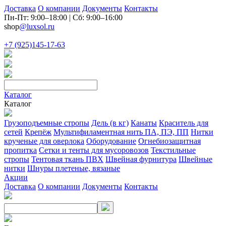
Доставка
О компании
Документы
Контакты
Пн-Пт: 9:00–18:00 | Сб: 9:00–16:00
shop
@luxsol.ru
+7 (925)145-17-63
Каталог
Каталог
Грузоподъемные стропы
Дель (в кг)
Канаты
Краситель для
сетей
Крепёж
Мультифиламентная нить ПА, ПЭ, ПП
Нитки
крученые для оверлока
Оборудование
Огнебиозащитная
пропитка
Сетки и тенты для мусоровозов
Текстильные
стропы
Тентовая ткань ПВХ
Швейная фурнитура
Швейные
нитки
Шнуры плетеные, вязаные
Акции
Доставка
О компании
Документы
Контакты