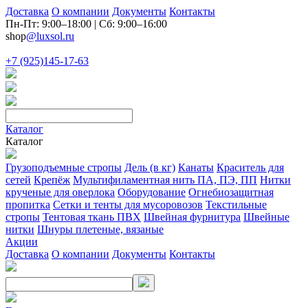
Доставка
О компании
Документы
Контакты
Пн-Пт: 9:00–18:00 | Сб: 9:00–16:00
shop
@luxsol.ru
+7 (925)145-17-63
Каталог
Каталог
Грузоподъемные стропы
Дель (в кг)
Канаты
Краситель для
сетей
Крепёж
Мультифиламентная нить ПА, ПЭ, ПП
Нитки
крученые для оверлока
Оборудование
Огнебиозащитная
пропитка
Сетки и тенты для мусоровозов
Текстильные
стропы
Тентовая ткань ПВХ
Швейная фурнитура
Швейные
нитки
Шнуры плетеные, вязаные
Акции
Доставка
О компании
Документы
Контакты